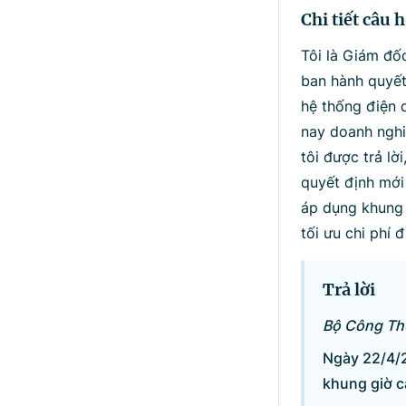
Chi tiết câu h
Tôi là Giám đố
ban hành quyết
hệ thống điện q
nay doanh nghiệ
tôi được trả l
quyết định mới
áp dụng khung 
tối ưu chi phí 
Trả lời
Bộ Công Thư
Ngày 22/4/
khung giờ c