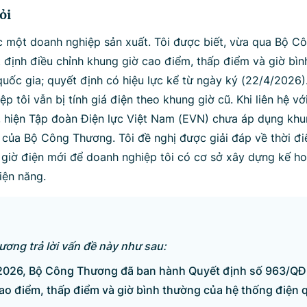
ỏi
c một doanh nghiệp sản xuất. Tôi được biết, vừa qua Bộ 
 định điều chỉnh khung giờ cao điểm, thấp điểm và giờ bì
uốc gia; quyết định có hiệu lực kể từ ngày ký (22/4/2026)
p tôi vẫn bị tính giá điện theo khung giờ cũ. Khi liên hệ vớ
ời, hiện Tập đoàn Điện lực Việt Nam (EVN) chưa áp dụng khu
 của Bộ Công Thương. Tôi đề nghị được giải đáp về thời đi
giờ điện mới để doanh nghiệp tôi có cơ sở xây dựng kế ho
điện năng.
ơng trả lời vấn đề này như sau:
2026, Bộ Công Thương đã ban hành Quyết định số 963/QĐ
ao điểm, thấp điểm và giờ bình thường của hệ thống điện q