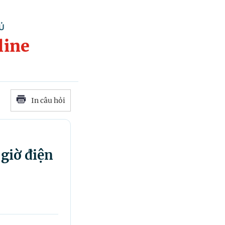
Ủ
line
In câu hỏi
giờ điện