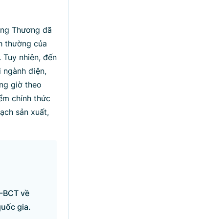
Công Thương đã
nh thường của
. Tuy nhiên, đến
i ngành điện,
ng giờ theo
ểm chính thức
ạch sản xuất,
-BCT về
uốc gia.