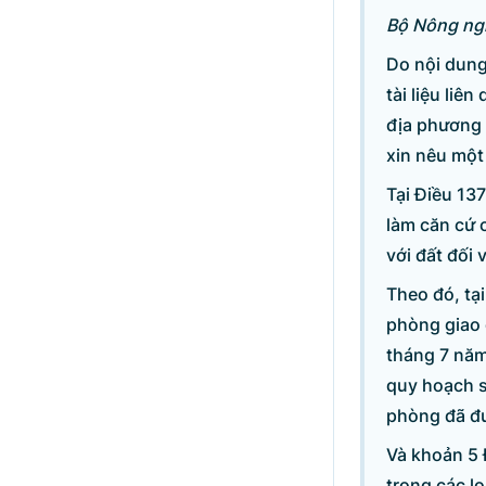
Bộ Nông ngh
Do nội dung
tài liệu li
địa phương 
xin nêu một
Tại Điều 13
làm căn cứ 
với đất đối 
Theo đó, tạ
phòng giao 
tháng 7 năm
quy hoạch s
phòng đã đư
Và khoản 5 
trong các lo