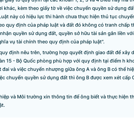
ời khác, kèm theo giấy tờ về việc chuyển quyền sử dụng đ
Luật này có hiệu lực thi hành chưa thực hiện thủ tục chuy
eo quy định của pháp luật và đất đó không có tranh chấp t
nhận quyền sử dụng đất, quyền sở hữu tài sản gắn liền với 
hĩa vụ tài chính theo quy định của pháp luật".
quy định nêu trên, trường hợp quyết định giao đất để xây 
àn 15 - Bộ Quốc phòng phù hợp với quy định tại điểm h kh
t đai và việc chuyển nhượng giữa ông A và ông B có thể hi
việc chuyển quyền sử dụng đất thì ông B được xem xét cấp
iệp và Môi trường xin thông tin để ông biết và thực hiện t
ật.