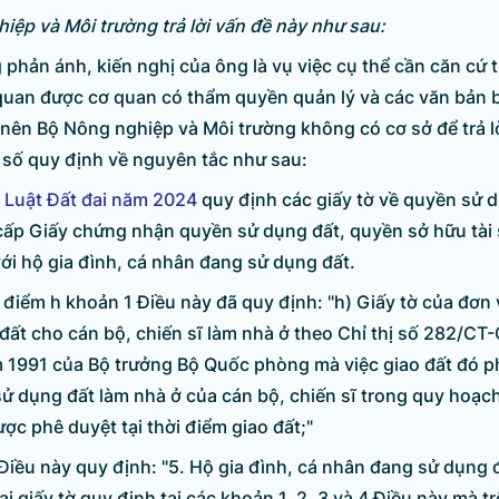
iệp và Môi trường trả lời vấn đề này như sau:
 phản ánh, kiến nghị của ông là vụ việc cụ thể cần căn cứ t
ên quan được cơ quan có thẩm quyền quản lý và các văn bản 
nên Bộ Nông nghiệp và Môi trường không có cơ sở để trả lờ
 số quy định về nguyên tắc như sau:
7
Luật Đất đai năm 2024
quy định các giấy tờ về quyền sử 
cấp Giấy chứng nhận quyền sử dụng đất, quyền sở hữu tài 
với hộ gia đình, cá nhân đang sử dụng đất.
i điểm h khoản 1 Điều này đã quy định: "h) Giấy tờ của đơn 
đất cho cán bộ, chiến sĩ làm nhà ở theo Chỉ thị số 282/CT
 1991 của Bộ trưởng Bộ Quốc phòng mà việc giao đất đó p
ử dụng đất làm nhà ở của cán bộ, chiến sĩ trong quy hoạc
ợc phê duyệt tại thời điểm giao đất;"
Điều này quy định: "5. Hộ gia đình, cá nhân đang sử dụng 
ại giấy tờ quy định tại các khoản 1, 2, 3 và 4 Điều này mà tr