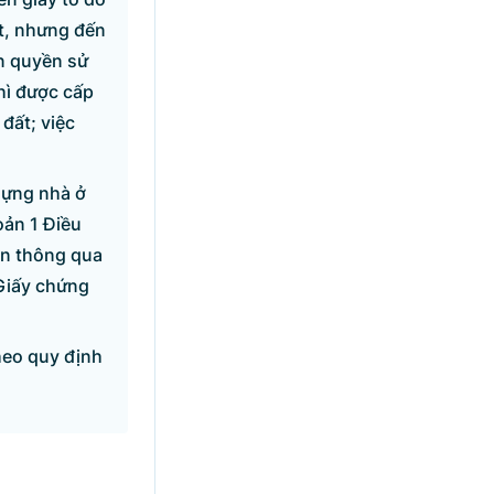
ất, nhưng đến
ển quyền sử
hì được cấp
đất; việc
dựng nhà ở
oản 1 Điều
ện thông qua
 Giấy chứng
heo quy định