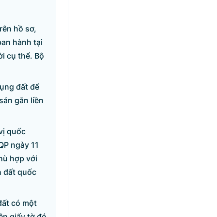
rên hồ sơ,
ban hành tại
i cụ thể. Bộ
dụng đất để
sản gắn liền
vị quốc
-QP ngày 11
hù hợp với
h đất quốc
đất có một
ên giấy tờ đó