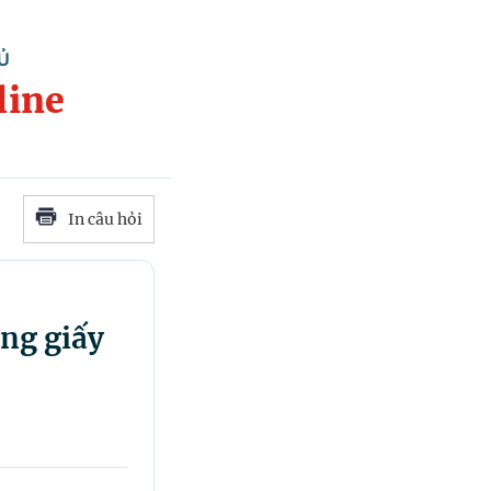
Ủ
line
In câu hỏi
ằng giấy