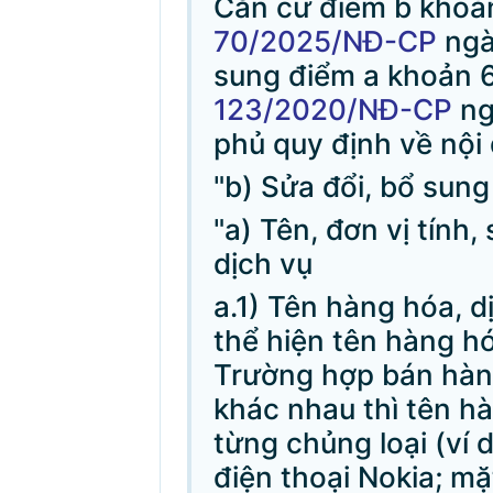
Căn cứ điểm b khoản
70/2025/NĐ-CP
ngà
sung điểm a khoản 6
123/2020/NĐ-CP
ng
phủ quy định về nội
"b) Sửa đổi, bổ sun
"a) Tên, đơn vị tính,
dịch vụ
a.1) Tên hàng hóa, d
thể hiện tên hàng hó
Trường hợp bán hàng
khác nhau thì tên hà
từng chủng loại (ví 
điện thoại Nokia; mặ