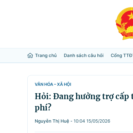
Trang chủ
Danh sách câu hỏi
Cổng TTĐ
Từ khóa
Tìm trong
VĂN HÓA – XÃ HỘI
Hỏi: Đang hưởng trợ cấp 
Lĩnh vực
phí?
Bộ ngành
Nguyễn Thị Huệ
-
10:04 15/05/2026