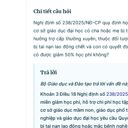
Tìm kiếm
Nhậ
Chi tiết câu hỏi
Nghị định số 238/2025/NĐ-CP quy định học 
cơ sở giáo dục đại học có cha hoặc mẹ bị 
hưởng trợ cấp thường xuyên, thuộc đối tượn
bị tai nạn lao động chết và con có quyết đ
có được giảm 50% học phí không?
Trả lời
Bộ Giáo dục và Đào tạo trả lời vấn đề n
Khoản 3 Điều 18 Nghị định số
238/202
miễn giảm học phí, hỗ trợ chi phí học tập
cơ sở giáo dục mầm non, giáo dục phổ 
nghiệp và giáo dục đại học yêu cầu Qu
bị tai nạn lao động hoặc mắc bệnh nghề