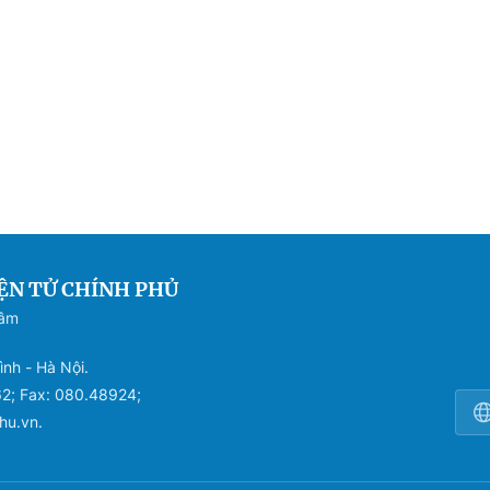
ỆN TỬ CHÍNH PHỦ
Sâm
ình - Hà Nội.
62; Fax: 080.48924;
hu.vn.