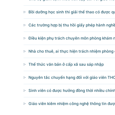
Câu hỏi chờ trả lời
Bồi dưỡng học sinh thi giải thể thao có được qu
Hỏi đáp về quyền sử dụng đất
Các trường hợp bị thu hồi giấy phép hành ngh
Hỏi đáp về tuyển sinh 2026
Điều kiện phụ trách chuyên môn phòng khám 
Nhà cho thuê, ai thực hiện trách nhiệm phòng
Câu hỏi thường gặp về đấu thầu
Thể thức văn bản ở cấp xã sau sáp nhập
Nguyên tắc chuyển hạng đối với giáo viên TH
Sinh viên có được hưởng đồng thời nhiều chín
© CỔNG THÔNG TIN ĐI
Tổng Giám đốc: Nguyễn Hồng 
Giáo viên kiêm nhiệm công nghệ thông tin đượ
Trụ sở: 16 Lê Hồng Phong - Ba Đ