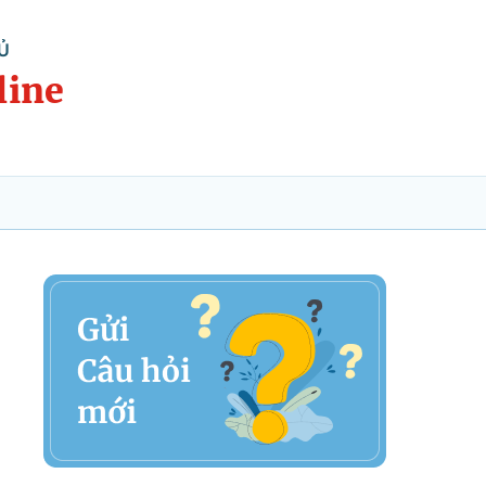
Ủ
line