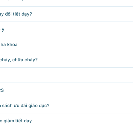
y đổi tiết dạy?
ề y
nha khoa
 cháy, chữa cháy?
CS
h sách ưu đãi giáo dục?
ỆN TỬ CHÍNH PHỦ
Sâm
c giảm tiết dạy
ình - Hà Nội.