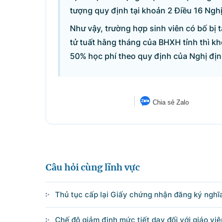
tượng quy định tại khoản 2 Điều 16 Ng
Như vậy, trường hợp sinh viên có bố bị 
tử tuất hằng tháng của BHXH tỉnh thì k
50% học phí theo quy định của Nghị đ
Chia sẻ Zalo
Câu hỏi cùng lĩnh vực
Danh sách câu hỏi
Thủ tục cấp lại Giấy chứng nhận đăng ký nghĩ
Câu hỏi xem nhiều nhất
Chế độ giảm định mức tiết dạy đối với giáo vi