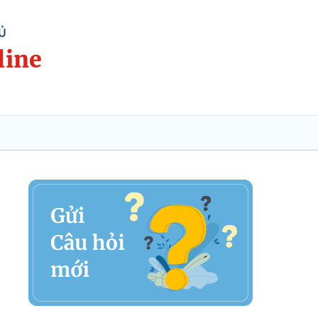
Ủ
line