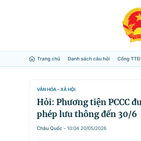
Trang chủ
Danh sách câu hỏi
Cổng TTĐ
Từ khóa
Tìm trong
VĂN HÓA – XÃ HỘI
Hỏi: Phương tiện PCCC đ
Lĩnh vực
phép lưu thông đến 30/6
Bộ ngành
Châu Quốc
-
10:04 20/05/2026