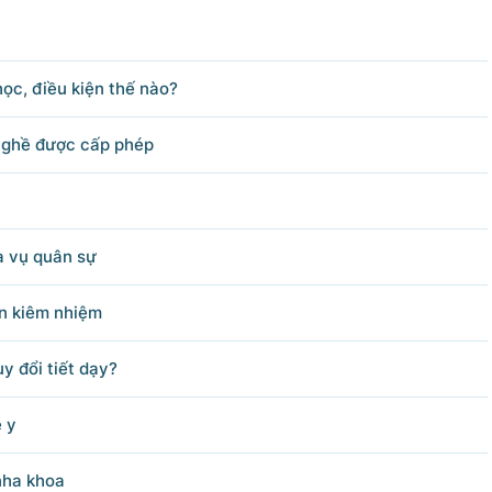
62; Fax: 080.48924;
hu.vn.
học, điều kiện thế nào?
Bản quyền thuộc Cổng Thông tin điện tử Chính phủ.
 nghề được cấp phép
g tin điện tử Chính phủ' hoặc 'www.chinhphu.vn' khi phát hành lại thô
a vụ quân sự
ên kiêm nhiệm
y đổi tiết dạy?
ề y
nha khoa