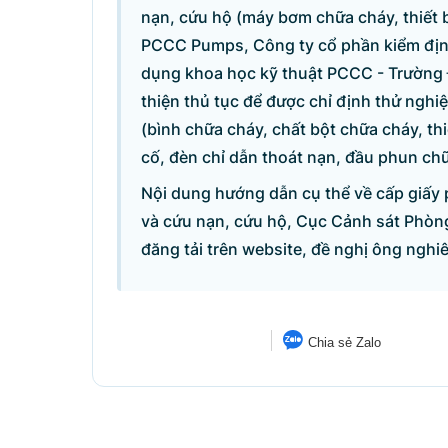
nạn, cứu hộ (máy bơm chữa cháy, thiết
Câu hỏi chờ trả lời
PCCC Pumps, Công ty cổ phần kiểm định
dụng khoa học kỹ thuật PCCC - Trường 
Hỏi đáp về quyền sử dụng đất
thiện thủ tục để được chỉ định thử ngh
(bình chữa cháy, chất bột chữa cháy, th
Hỏi đáp về tuyển sinh 2026
cố, đèn chỉ dẫn thoát nạn, đầu phun ch
Nội dung hướng dẫn cụ thể về cấp giấy
Câu hỏi thường gặp về đấu thầu
và cứu nạn, cứu hộ, Cục Cảnh sát Phòng
đăng tải trên website, đề nghị ông nghiê
Chia sẻ Zalo
© CỔNG THÔNG TIN ĐI
Tổng Giám đốc: Nguyễn Hồng 
Trụ sở: 16 Lê Hồng Phong - Ba Đ