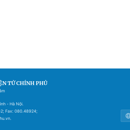
ỆN TỬ CHÍNH PHỦ
Sâm
ình - Hà Nội.
62; Fax: 080.48924;
hu.vn.