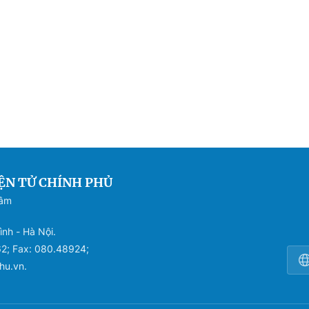
ỆN TỬ CHÍNH PHỦ
Sâm
ình - Hà Nội.
62; Fax: 080.48924;
hu.vn.