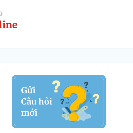
Ủ
line