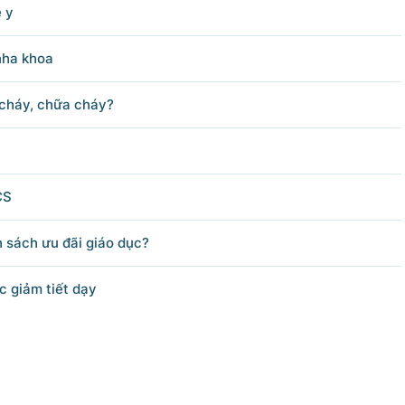
ề y
nha khoa
 cháy, chữa cháy?
CS
h sách ưu đãi giáo dục?
c giảm tiết dạy
ỆN TỬ CHÍNH PHỦ
Sâm
ình - Hà Nội.