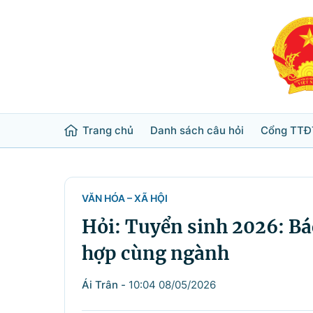
Trang chủ
Danh sách câu hỏi
Cổng TTĐ
Từ khóa
Tìm trong
VĂN HÓA – XÃ HỘI
Hỏi: Tuyển sinh 2026: Bá
Lĩnh vực
hợp cùng ngành
Bộ ngành
Ái Trân
-
10:04 08/05/2026