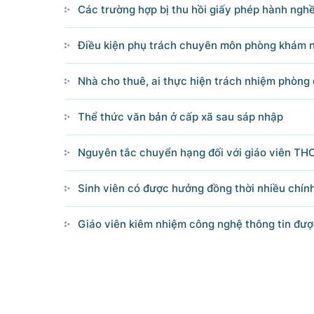
Các trường hợp bị thu hồi giấy phép hành ngh
Câu hỏi chờ trả lời
Điều kiện phụ trách chuyên môn phòng khám 
Hỏi đáp về quyền sử dụng đất
Nhà cho thuê, ai thực hiện trách nhiệm phòng
Hỏi đáp về tuyển sinh 2026
Thể thức văn bản ở cấp xã sau sáp nhập
Câu hỏi thường gặp về đấu thầu
Nguyên tắc chuyển hạng đối với giáo viên TH
Sinh viên có được hưởng đồng thời nhiều chín
Giáo viên kiêm nhiệm công nghệ thông tin đượ
© CỔNG THÔNG TIN ĐI
Tổng Giám đốc: Nguyễn Hồng 
Trụ sở: 16 Lê Hồng Phong - Ba Đ