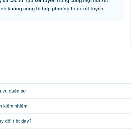
iữa các tổ hợp xét tuyển trong cùng một mã xét
sinh không cùng tổ hợp phương thức xét tuyển.
a vụ quân sự
ên kiêm nhiệm
y đổi tiết dạy?