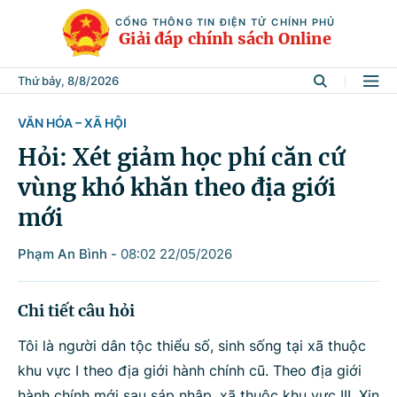
CỔNG THÔNG TIN ĐIỆN TỬ CHÍNH PHỦ
Giải đáp chính sách Online
Thứ bảy, 8/8/2026
VĂN HÓA – XÃ HỘI
Tìm kiếm
Hỏi: Xét giảm học phí căn cứ
vùng khó khăn theo địa giới
Từ khóa
mới
Phạm An Bình
-
08:02 22/05/2026
Tìm trong
Chi tiết câu hỏi
Lĩnh vực
Tôi là người dân tộc thiểu số, sinh sống tại xã thuộc
khu vực I theo địa giới hành chính cũ. Theo địa giới
hành chính mới sau sáp nhập, xã thuộc khu vực III. Xin