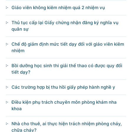
Giáo viên không kiêm nhiệm quá 2 nhiệm vụ
Thủ tục cấp lại Giấy chứng nhận đăng ký nghĩa vụ
© CỔNG THÔNG TIN ĐIỆN TỬ CHÍNH PHỦ
quân sự
Tổng Giám đốc: Nguyễn Hồng Sâm
Trụ sở: 16 Lê Hồng Phong - Ba Đình - Hà Nội.
Chế độ giảm định mức tiết dạy đối với giáo viên kiêm
Điện thoại: Văn phòng: 080 43162; Fax: 080.48924;
nhiệm
Email: thongtinchinhphu@chinhphu.vn.
Bồi dưỡng học sinh thi giải thể thao có được quy đổi
tiết dạy?
Cổng TTĐT Chính phủ
Văn phòng Chính phủ
Các trường hợp bị thu hồi giấy phép hành nghề y
Điều kiện phụ trách chuyên môn phòng khám nha
Bản quyền thuộc Cổng Thông tin điện tử Chính phủ.
khoa
Ghi rõ nguồn 'Cổng Thông tin điện tử Chính phủ' hoặc
'www.chinhphu.vn' khi phát hành lại thông tin từ các nguồn này.
Nhà cho thuê, ai thực hiện trách nhiệm phòng cháy,
chữa cháy?