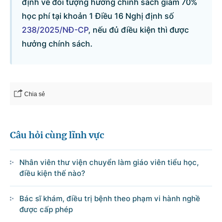
định về đối tượng hưởng chính sách giảm 70%
học phí tại khoản 1 Điều 16 Nghị định số
Danh sách câu hỏi
238/2025/NĐ-CP
, nếu đủ điều kiện thì được
hưởng chính sách.
Câu hỏi xem nhiều nhất
Câu hỏi chờ trả lời
Chia sẻ
Hỏi đáp về quyền sử dụng đất
Câu hỏi cùng lĩnh vực
Hỏi đáp về tuyển sinh 2026
Nhân viên thư viện chuyển làm giáo viên tiểu học,
Câu hỏi thường gặp về đấu thầu
điều kiện thế nào?
Bác sĩ khám, điều trị bệnh theo phạm vi hành nghề
được cấp phép