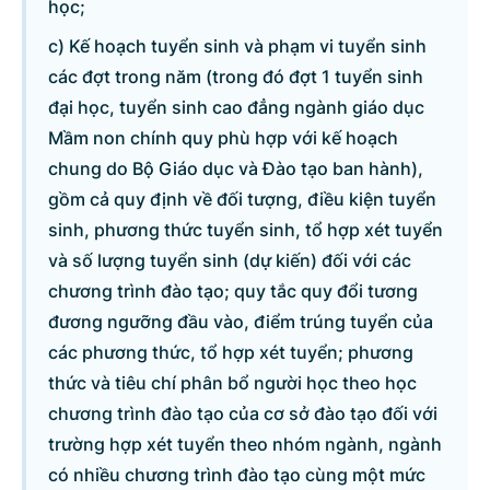
học;
c) Kế hoạch tuyển sinh và phạm vi tuyển sinh
các đợt trong năm (trong đó đợt 1 tuyển sinh
© CỔNG THÔNG TIN ĐIỆN TỬ CHÍNH PHỦ
đại học, tuyển sinh cao đẳng ngành giáo dục
Tổng Giám đốc: Nguyễn Hồng Sâm
Mầm non chính quy phù hợp với kế hoạch
Trụ sở: 16 Lê Hồng Phong - Ba Đình - Hà Nội.
chung do Bộ Giáo dục và Đào tạo ban hành),
Điện thoại: Văn phòng: 080 43162; Fax: 080.48924;
gồm cả quy định về đối tượng, điều kiện tuyển
Email: thongtinchinhphu@chinhphu.vn.
sinh, phương thức tuyển sinh, tổ hợp xét tuyển
và số lượng tuyển sinh (dự kiến) đối với các
Cổng TTĐT Chính phủ
chương trình đào tạo; quy tắc quy đổi tương
Văn phòng Chính phủ
đương ngưỡng đầu vào, điểm trúng tuyển của
các phương thức, tổ hợp xét tuyển; phương
thức và tiêu chí phân bổ người học theo học
Bản quyền thuộc Cổng Thông tin điện tử Chính phủ.
chương trình đào tạo của cơ sở đào tạo đối với
Ghi rõ nguồn 'Cổng Thông tin điện tử Chính phủ' hoặc
trường hợp xét tuyển theo nhóm ngành, ngành
'www.chinhphu.vn' khi phát hành lại thông tin từ các nguồn này.
có nhiều chương trình đào tạo cùng một mức