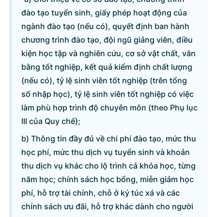
đào tạo tuyển sinh, giấy phép hoạt động của
ngành đào tạo (nếu có), quyết định ban hành
Danh sách câu hỏi
chương trình đào tạo, đội ngũ giảng viên, điều
kiện học tập và nghiên cứu, cơ sở vật chất, văn
Câu hỏi xem nhiều nhất
bằng tốt nghiệp, kết quả kiểm định chất lượng
(nếu có), tỷ lệ sinh viên tốt nghiệp (trên tổng
Câu hỏi chờ trả lời
số nhập học), tỷ lệ sinh viên tốt nghiệp có việc
làm phù hợp trình độ chuyên môn (theo Phụ lục
Hỏi đáp về quyền sử dụng đất
III của Quy chế);
b) Thông tin đầy đủ về chi phí đào tạo, mức thu
Hỏi đáp về tuyển sinh 2026
học phí, mức thu dịch vụ tuyển sinh và khoản
thu dịch vụ khác cho lộ trình cả khóa học, từng
Câu hỏi thường gặp về đấu thầu
năm học; chính sách học bổng, miễn giảm học
phí, hỗ trợ tài chính, chỗ ở ký túc xá và các
chính sách ưu đãi, hỗ trợ khác dành cho người