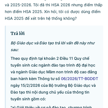
và 2025-2026. Tôi đã thi HSA 2026 nhưng điểm thấp
Bộ ngành
hơn điểm HSA 2025. Xin hỏi, tôi có được dùng điểm
HSA 2025 để xét trên hệ thống không?
Tìm kiếm
Nhập lại
Trả lời
Bộ Giáo dục và Đào tạo trả lời vấn đề này như
sau:
Theo quy định tại khoản 2 Điều 11 Quy chế
tuyển sinh các ngành đào tạo trình độ đại học
và ngành Giáo dục Mầm non trình độ cao đẳng
ban hành kèm Thông tư số
06/2026/TT-BGDĐT
ngày 15/2/2026 của Bộ trưởng Bộ Giáo dục và
Đào tạo thì nội dung chủ yếu của thông tin
tuyển sinh gồm có:
"a) Giới thiệu về cơ sở đào tạo, chương trình