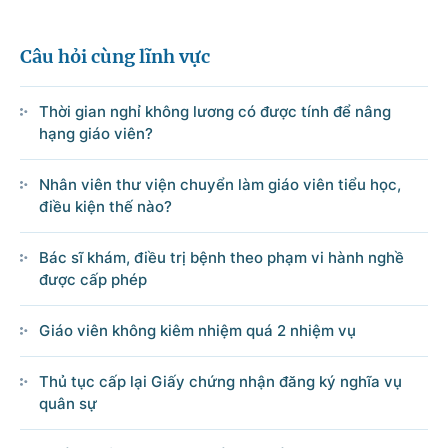
Câu hỏi cùng lĩnh vực
© CỔNG THÔNG TIN ĐIỆN TỬ CHÍNH PHỦ
Thời gian nghỉ không lương có được tính để nâng
Tổng Giám đốc: Nguyễn Hồng Sâm
hạng giáo viên?
Trụ sở: 16 Lê Hồng Phong - Ba Đình - Hà Nội.
Điện thoại: Văn phòng: 080 43162; Fax: 080.48924;
Nhân viên thư viện chuyển làm giáo viên tiểu học,
Email: thongtinchinhphu@chinhphu.vn.
điều kiện thế nào?
Cổng TTĐT Chính phủ
Bác sĩ khám, điều trị bệnh theo phạm vi hành nghề
được cấp phép
Văn phòng Chính phủ
Giáo viên không kiêm nhiệm quá 2 nhiệm vụ
Bản quyền thuộc Cổng Thông tin điện tử Chính phủ.
Thủ tục cấp lại Giấy chứng nhận đăng ký nghĩa vụ
Ghi rõ nguồn 'Cổng Thông tin điện tử Chính phủ' hoặc
quân sự
'www.chinhphu.vn' khi phát hành lại thông tin từ các nguồn này.