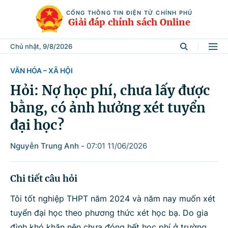
CỔNG THÔNG TIN ĐIỆN TỬ CHÍNH PHỦ
Giải đáp chính sách Online
Chủ nhật, 9/8/2026
VĂN HÓA – XÃ HỘI
Tìm kiếm
Hỏi: Nợ học phí, chưa lấy được
bằng, có ảnh hưởng xét tuyển
Từ khóa
đại học?
Nguyễn Trung Anh
-
07:01 11/06/2026
Tìm trong
Chi tiết câu hỏi
Lĩnh vực
Tôi tốt nghiệp THPT năm 2024 và năm nay muốn xét
tuyển đại học theo phương thức xét học bạ. Do gia
đình khó khăn nên chưa đóng hết học phí ở trường