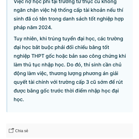
Việc nợ học phí tại trường tư thục cũ không
ngăn chặn việc hệ thống cấp tài khoản nếu thí
Danh sách câu hỏi
sinh đã có tên trong danh sách tốt nghiệp hợp
pháp năm 2024.
Câu hỏi xem nhiều nhất
Tuy nhiên, khi trúng tuyển đại học, các trường
đại học bắt buộc phải đối chiếu bằng tốt
Câu hỏi chờ trả lời
nghiệp THPT gốc hoặc bản sao công chứng khi
làm thủ tục nhập học. Do đó, thí sinh cần chủ
Hỏi đáp về quyền sử dụng đất
động làm việc, thương lượng phương án giải
quyết tài chính với trường cấp 3 cũ sớm để rút
Hỏi đáp về tuyển sinh 2026
được bằng gốc trước thời điểm nhập học đại
học.
Câu hỏi thường gặp về đấu thầu
Chia sẻ