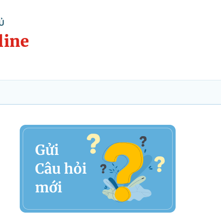
Ủ
line