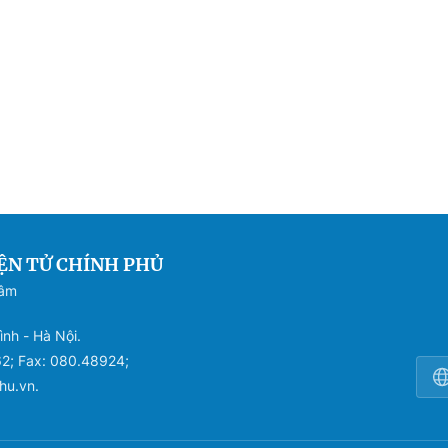
ỆN TỬ CHÍNH PHỦ
Sâm
ình - Hà Nội.
62; Fax: 080.48924;
hu.vn.