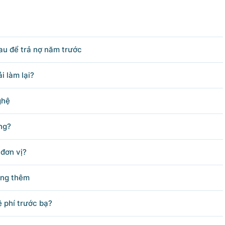
62; Fax: 080.48924;
hu.vn.
u để trả nợ năm trước
Bản quyền thuộc Cổng Thông tin điện tử Chính phủ.
g tin điện tử Chính phủ' hoặc 'www.chinhphu.vn' khi phát hành lại thô
i làm lại?
ghệ
ng?
đơn vị?
tăng thêm
 phí trước bạ?