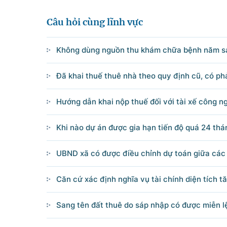
Điện thoại: Văn phòng: 080 431
Email: thongtinchinhphu@chinhp
Câu hỏi cùng lĩnh vực
Không dùng nguồn thu khám chữa bệnh năm sa
Ghi rõ nguồn 'Cổng Thôn
Đã khai thuế thuê nhà theo quy định cũ, có phả
Hướng dẫn khai nộp thuế đối với tài xế công n
Khi nào dự án được gia hạn tiến độ quá 24 thá
UBND xã có được điều chỉnh dự toán giữa các 
Căn cứ xác định nghĩa vụ tài chính diện tích 
Sang tên đất thuê do sáp nhập có được miễn lệ