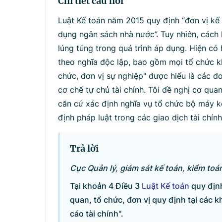
Chi tiết câu hỏi
Tìm kiếm
Nhậ
Luật Kế toán năm 2015 quy định “đơn vị kế
dụng ngân sách nhà nước”. Tuy nhiên, cách 
lúng túng trong quá trình áp dụng. Hiện có 
theo nghĩa độc lập, bao gồm mọi tổ chức k
chức, đơn vị sự nghiệp" được hiểu là các đ
cơ chế tự chủ tài chính. Tôi đề nghị cơ qu
căn cứ xác định nghĩa vụ tổ chức bộ máy kế
định pháp luật trong các giao dịch tài chính
Trả lời
Cục Quản lý, giám sát kế toán, kiểm toán
Tại khoản 4 Điều 3
Luật Kế toán
quy định
quan, tổ chức, đơn vị quy định tại các k
cáo tài chính".