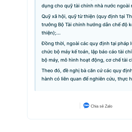
dụng cho quỹ tài chính nhà nước ngoài 
Câu hỏi chờ trả lời
Quỹ xã hội, quỹ từ thiện (quy định tại 
trưởng Bộ Tài chính hướng dẫn chế độ k
Hỏi đáp về quyền sử dụng đất
thiện);...
Hỏi đáp về tuyển sinh 2026
Đồng thời, ngoài các quy định tại pháp l
chức bộ máy kế toán, lập báo cáo tài chí
bộ máy, mô hình hoạt động, cơ chế tài ch
Câu hỏi thường gặp về đấu thầu
Theo đó, đề nghị bà căn cứ các quy định
hành có liên quan để nghiên cứu, thực 
© CỔNG THÔNG TIN ĐI
Chia sẻ Zalo
Tổng Giám đốc: Nguyễn Hồng 
Trụ sở: 16 Lê Hồng Phong - Ba Đ