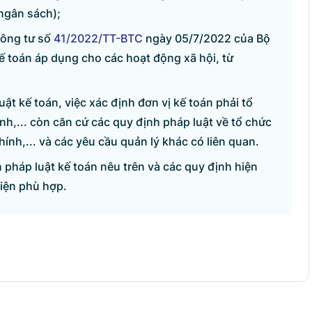
ngân sách);
Thông tư số
41/2022/TT-BTC
ngày 05/7/2022 của Bộ
ế toán áp dụng cho các hoạt động xã hội, từ
uật kế toán, việc xác định đơn vị kế toán phải tổ
nh,... còn căn cứ các quy định pháp luật về tổ chức
ính,... và các yêu cầu quản lý khác có liên quan.
 pháp luật kế toán nêu trên và các quy định hiện
hiện phù hợp.
ỆN TỬ CHÍNH PHỦ
Sâm
ình - Hà Nội.