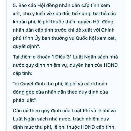
5. Báo cáo Hội đồng nhân dân cấp tỉnh xem
xét, cho ý kiến về sửa đổi, bổ sung, bãi bỏ các
khoản phí, lệ phí thuộc thẩm quyền Hội đồng
© CỔNG THÔNG TIN ĐIỆN TỬ CHÍNH PHỦ
nhân dân cấp tỉnh trước khi đề xuất với Chính
Tổng Giám đốc: Nguyễn Hồng Sâm
phủ trình Ủy ban thường vụ Quốc hội xem xét,
Trụ sở: 16 Lê Hồng Phong - Ba Đình - Hà Nội.
quyết định".
Điện thoại: Văn phòng: 080 43162; Fax: 080.48924;
Tại điểm e khoản 1 Điều 31 Luật Ngân sách nhà
Email: thongtinchinhphu@chinhphu.vn.
nước quy định nhiệm vụ, quyền hạn của HĐND
cấp tỉnh:
Cổng TTĐT Chính phủ
"e) Quyết định thu phí, lệ phí và các khoản
Văn phòng Chính phủ
đóng góp của nhân dân theo quy định của
pháp luật".
Bản quyền thuộc Cổng Thông tin điện tử Chính phủ.
Căn cứ theo quy định của Luật Phí và lệ phí và
Ghi rõ nguồn 'Cổng Thông tin điện tử Chính phủ' hoặc
Luật Ngân sách nhà nước, trách nhiệm quy
'www.chinhphu.vn' khi phát hành lại thông tin từ các nguồn này.
định mức thu phí, lệ phí thuộc HĐND cấp tỉnh,