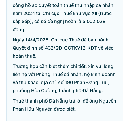
công hồ sơ quyết toán thuế thu nhập cá nhân
năm 2024 tại Chi cục Thuế khu vực XII (trước
Danh sách câu hỏi
sắp xếp), có số đề nghị hoàn là 5.002.028
đồng.
Câu hỏi xem nhiều nhất
Ngày 14/4/2025, Chi cục Thuế đã ban hành
Quyết định số 432/QĐ-CCTKV12-KDT về việc
Câu hỏi chờ trả lời
hoàn thuế.
Hỏi đáp về quyền sử dụng đất
Trường hợp cần biết thêm chi tiết, xin vui lòng
liên hệ với Phòng Thuế cá nhân, hộ kinh doanh
và thu khác, địa chỉ: số 190 Phan Đăng Lưu,
Hỏi đáp về tuyển sinh 2026
phường Hòa Cường, thành phố Đà Nẵng.
Câu hỏi thường gặp về đấu thầu
Thuế thành phố Đà Nẵng trả lời để ông Nguyễn
Phan Hữu Nguyên được biết.