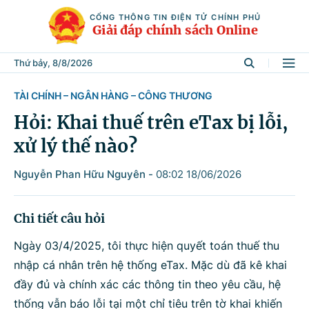
CỔNG THÔNG TIN ĐIỆN TỬ CHÍNH PHỦ
Giải đáp chính sách Online
Thứ bảy, 8/8/2026
TÀI CHÍNH – NGÂN HÀNG – CÔNG THƯƠNG
Tìm kiếm
Hỏi: Khai thuế trên eTax bị lỗi,
xử lý thế nào?
Từ khóa
Nguyễn Phan Hữu Nguyên
-
08:02 18/06/2026
Tìm trong
Chi tiết câu hỏi
Ngày 03/4/2025, tôi thực hiện quyết toán thuế thu
nhập cá nhân trên hệ thống eTax. Mặc dù đã kê khai
Lĩnh vực
đầy đủ và chính xác các thông tin theo yêu cầu, hệ
thống vẫn báo lỗi tại một chỉ tiêu trên tờ khai khiến