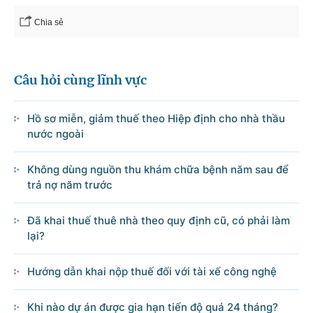
Chia sẻ
© CỔNG THÔNG TIN ĐIỆN TỬ CHÍNH PHỦ
Câu hỏi cùng lĩnh vực
Tổng Giám đốc: Nguyễn Hồng Sâm
Trụ sở: 16 Lê Hồng Phong - Ba Đình - Hà Nội.
Hồ sơ miễn, giảm thuế theo Hiệp định cho nhà thầu
Điện thoại: Văn phòng: 080 43162; Fax: 080.48924;
nước ngoài
Email: thongtinchinhphu@chinhphu.vn.
Không dùng nguồn thu khám chữa bệnh năm sau để
Cổng TTĐT Chính phủ
trả nợ năm trước
Văn phòng Chính phủ
Đã khai thuế thuê nhà theo quy định cũ, có phải làm
lại?
Bản quyền thuộc Cổng Thông tin điện tử Chính phủ.
Ghi rõ nguồn 'Cổng Thông tin điện tử Chính phủ' hoặc
Hướng dẫn khai nộp thuế đối với tài xế công nghệ
'www.chinhphu.vn' khi phát hành lại thông tin từ các nguồn này.
Khi nào dự án được gia hạn tiến độ quá 24 tháng?