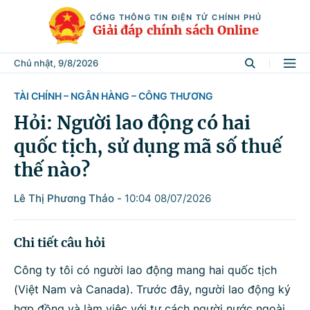
CỔNG THÔNG TIN ĐIỆN TỬ CHÍNH PHỦ
Giải đáp chính sách Online
Chủ nhật, 9/8/2026
TÀI CHÍNH – NGÂN HÀNG – CÔNG THƯƠNG
Tìm kiếm
Hỏi: Người lao động có hai
quốc tịch, sử dụng mã số thuế
Từ khóa
thế nào?
Lê Thị Phương Thảo
-
10:04 08/07/2026
Tìm trong
Chi tiết câu hỏi
Lĩnh vực
Công ty tôi có người lao động mang hai quốc tịch
(Việt Nam và Canada). Trước đây, người lao động ký
hợp đồng và làm việc với tư cách người nước ngoài,