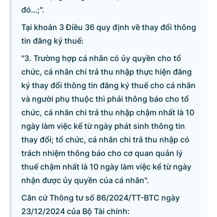
đó…;".
Tại khoản 3 Điều 36 quy định về thay đổi thông
tin đăng ký thuế:
© CỔNG THÔNG TIN ĐIỆN TỬ CHÍNH PHỦ
"3. Trường hợp cá nhân có ủy quyền cho tổ
Tổng Giám đốc: Nguyễn Hồng Sâm
Trụ sở: 16 Lê Hồng Phong - Ba Đình - Hà Nội.
chức, cá nhân chi trả thu nhập thực hiện đăng
Điện thoại: Văn phòng: 080 43162; Fax: 080.48924;
ký thay đổi thông tin đăng ký thuế cho cá nhân
Email: thongtinchinhphu@chinhphu.vn.
và người phụ thuộc thì phải thông báo cho tổ
chức, cá nhân chi trả thu nhập chậm nhất là 10
Cổng TTĐT Chính phủ
ngày làm việc kể từ ngày phát sinh thông tin
thay đổi; tổ chức, cá nhân chi trả thu nhập có
Văn phòng Chính phủ
trách nhiệm thông báo cho cơ quan quản lý
thuế chậm nhất là 10 ngày làm việc kể từ ngày
Bản quyền thuộc Cổng Thông tin điện tử Chính phủ.
nhận được ủy quyền của cá nhân".
Ghi rõ nguồn 'Cổng Thông tin điện tử Chính phủ' hoặc
Căn cứ Thông tư số 86/2024/TT-BTC ngày
'www.chinhphu.vn' khi phát hành lại thông tin từ các nguồn này.
23/12/2024 của Bộ Tài chính: