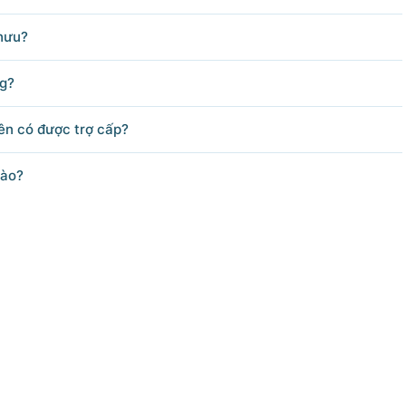
hưu?
ng?
iên có được trợ cấp?
nào?