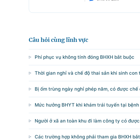
Điện thoại: Văn phòng: 080 431
Email: thongtinchinhphu@chinhp
Câu hỏi cùng lĩnh vực
Ghi rõ nguồn 'Cổng Thôn
Phí phục vụ không tính đóng BHXH bắt buộc
Thời gian nghỉ và chế độ thai sản khi sinh con 
Bị ốm trùng ngày nghỉ phép năm, có được chế
Mức hưởng BHYT khi khám trái tuyến tại bệnh
Người ở xã an toàn khu đi làm công ty có đư
Các trường hợp không phải tham gia BHXH bắ