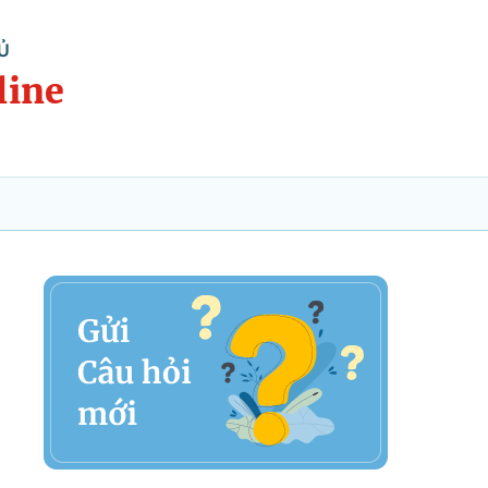
Ủ
line