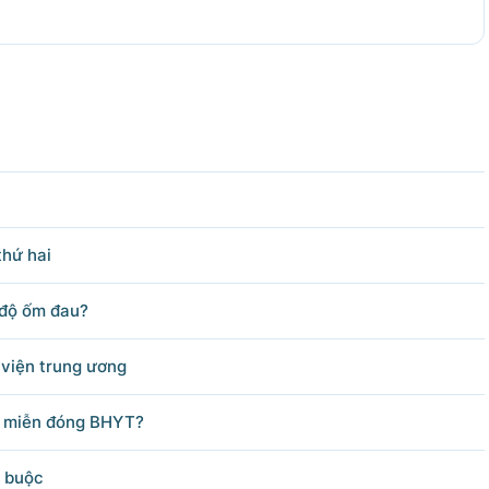
62; Fax: 080.48924;
hu.vn.
Bản quyền thuộc Cổng Thông tin điện tử Chính phủ.
g tin điện tử Chính phủ' hoặc 'www.chinhphu.vn' khi phát hành lại thô
thứ hai
 độ ốm đau?
 viện trung ương
ợc miễn đóng BHYT?
t buộc