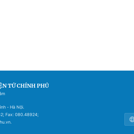
ỆN TỬ CHÍNH PHỦ
Sâm
ình - Hà Nội.
62; Fax: 080.48924;
hu.vn.