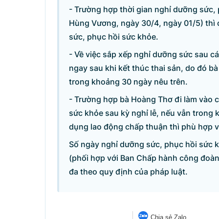
- Trường hợp thời gian nghỉ dưỡng sức, 
Câu hỏi chờ trả lời
Hùng Vương, ngày 30/4, ngày 01/5) thì 
sức, phục hồi sức khỏe.
Hỏi đáp về quyền sử dụng đất
- Về việc sắp xếp nghỉ dưỡng sức sau cá
ngay sau khi kết thúc thai sản, do đó b
Hỏi đáp về tuyển sinh 2026
trong khoảng 30 ngày nêu trên.
- Trường hợp bà Hoàng Thơ đi làm vào c
Câu hỏi thường gặp về đấu thầu
sức khỏe sau kỳ nghỉ lễ, nếu vẫn trong 
dụng lao động chấp thuận thì phù hợp v
Số ngày nghỉ dưỡng sức, phục hồi sức k
(phối hợp với Ban Chấp hành công đoàn
đa theo quy định của pháp luật.
© CỔNG THÔNG TIN ĐI
Tổng Giám đốc: Nguyễn Hồng 
Trụ sở: 16 Lê Hồng Phong - Ba Đ
Chia sẻ Zalo