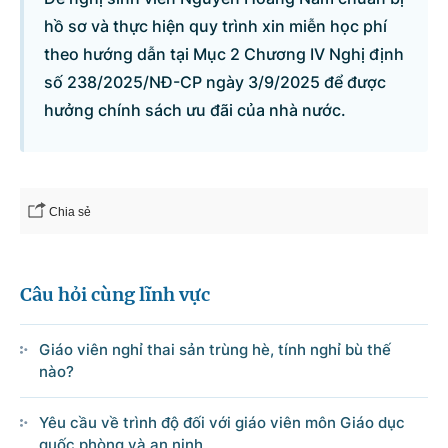
hồ sơ và thực hiện quy trình xin miễn học phí
theo hướng dẫn tại Mục 2 Chương IV Nghị định
Danh sách câu hỏi
số 238/2025/NĐ-CP ngày 3/9/2025 để được
hưởng chính sách ưu đãi của nhà nước.
Câu hỏi xem nhiều nhất
Câu hỏi chờ trả lời
Chia sẻ
Hỏi đáp về quyền sử dụng đất
Hỏi đáp về tuyển sinh 2026
Câu hỏi cùng lĩnh vực
Câu hỏi thường gặp về đấu thầu
Giáo viên nghỉ thai sản trùng hè, tính nghỉ bù thế
nào?
Yêu cầu về trình độ đối với giáo viên môn Giáo dục
quốc phòng và an ninh