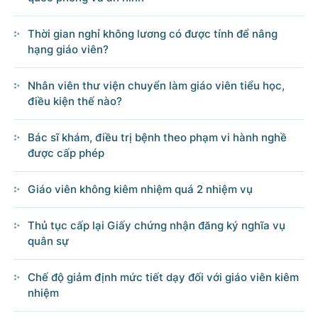
Thời gian nghỉ không lương có được tính để nâng
hạng giáo viên?
© CỔNG THÔNG TIN ĐIỆN TỬ CHÍNH PHỦ
Nhân viên thư viện chuyển làm giáo viên tiểu học,
Tổng Giám đốc: Nguyễn Hồng Sâm
điều kiện thế nào?
Trụ sở: 16 Lê Hồng Phong - Ba Đình - Hà Nội.
Điện thoại: Văn phòng: 080 43162; Fax: 080.48924;
Bác sĩ khám, điều trị bệnh theo phạm vi hành nghề
Email: thongtinchinhphu@chinhphu.vn.
được cấp phép
Cổng TTĐT Chính phủ
Giáo viên không kiêm nhiệm quá 2 nhiệm vụ
Văn phòng Chính phủ
Thủ tục cấp lại Giấy chứng nhận đăng ký nghĩa vụ
quân sự
Bản quyền thuộc Cổng Thông tin điện tử Chính phủ.
Ghi rõ nguồn 'Cổng Thông tin điện tử Chính phủ' hoặc
Chế độ giảm định mức tiết dạy đối với giáo viên kiêm
'www.chinhphu.vn' khi phát hành lại thông tin từ các nguồn này.
nhiệm