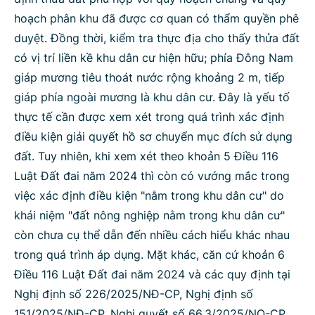
hoạch phân khu đã được cơ quan có thẩm quyền phê
Bộ ngành
duyệt. Đồng thời, kiểm tra thực địa cho thấy thửa đất
có vị trí liền kề khu dân cư hiện hữu; phía Đông Nam
giáp mương tiêu thoát nước rộng khoảng 2 m, tiếp
Tìm kiếm
Nhập lại
giáp phía ngoài mương là khu dân cư. Đây là yếu tố
thực tế cần được xem xét trong quá trình xác định
điều kiện giải quyết hồ sơ chuyển mục đích sử dụng
đất. Tuy nhiên, khi xem xét theo khoản 5 Điều 116
Luật Đất đai năm 2024 thì còn có vướng mắc trong
việc xác định điều kiện "nằm trong khu dân cư" do
khái niệm "đất nông nghiệp nằm trong khu dân cư"
còn chưa cụ thể dẫn đến nhiều cách hiểu khác nhau
trong quá trình áp dụng. Mặt khác, căn cứ khoản 6
Điều 116 Luật Đất đai năm 2024 và các quy định tại
Nghị định số 226/2025/NĐ-CP, Nghị định số
151/2025/NĐ-CP, Nghị quyết số 66.3/2025/NQ-CP