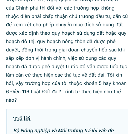
của Chính phủ thì đối với các trường hợp không
thuộc diện phải chấp thuận chủ trương đầu tư, căn cứ
Danh sách câu hỏi
để xem xét cho phép chuyển mục đích sử dụng đất
được xác định theo quy hoạch sử dụng đất hoặc quy
Câu hỏi xem nhiều nhất
hoạch đô thị, quy hoạch nông thôn đã được phê
duyệt, đồng thời trong giai đoạn chuyển tiếp sau khi
Câu hỏi chờ trả lời
sắp xếp đơn vị hành chính, việc sử dụng các quy
hoạch đã được phê duyệt trước đó vẫn được tiếp tục
Hỏi đáp về quyền sử dụng đất
làm căn cứ thực hiện các thủ tục về đất đai. Tôi xin
hỏi, vậy trường hợp của tôi thuộc khoản 5 hay khoản
Hỏi đáp về tuyển sinh 2026
6 Điều 116 Luật Đất đai? Trình tự thực hiện như thế
nào?
Câu hỏi thường gặp về đấu thầu
Trả lời
Bộ Nông nghiệp và Môi trường trả lời vấn đề