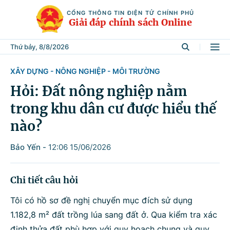
CỔNG THÔNG TIN ĐIỆN TỬ CHÍNH PHỦ
Giải đáp chính sách Online
Thứ bảy, 8/8/2026
XÂY DỰNG - NÔNG NGHIỆP - MÔI TRƯỜNG
Tìm kiếm
Hỏi: Đất nông nghiệp nằm
trong khu dân cư được hiểu thế
Từ khóa
nào?
Bảo Yến
-
12:06 15/06/2026
Tìm trong
Chi tiết câu hỏi
Lĩnh vực
Tôi có hồ sơ đề nghị chuyển mục đích sử dụng
1.182,8 m² đất trồng lúa sang đất ở. Qua kiểm tra xác
định thửa đất phù hợp với quy hoạch chung và quy