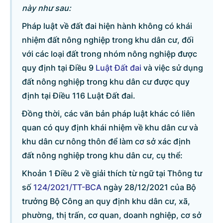
này như sau:
Pháp luật về đất đai hiện hành không có khái
nhiệm đất nông nghiệp trong khu dân cư, đối
© CỔNG THÔNG TIN ĐIỆN TỬ CHÍNH PHỦ
với các loại đất trong nhóm nông nghiệp được
Tổng Giám đốc: Nguyễn Hồng Sâm
quy định tại Điều 9
Luật Đất đai
và việc sử dụng
Trụ sở: 16 Lê Hồng Phong - Ba Đình - Hà Nội.
đất nông nghiệp trong khu dân cư được quy
Điện thoại: Văn phòng: 080 43162; Fax: 080.48924;
định tại Điều 116 Luật Đất đai.
Email: thongtinchinhphu@chinhphu.vn.
Đồng thời, các văn bản pháp luật khác có liên
Cổng TTĐT Chính phủ
quan có quy định khái nhiệm về khu dân cư và
khu dân cư nông thôn để làm cơ sở xác định
Văn phòng Chính phủ
đất nông nghiệp trong khu dân cư, cụ thể:
Khoản 1 Điều 2 về giải thích từ ngữ tại Thông tư
Bản quyền thuộc Cổng Thông tin điện tử Chính phủ.
số
124/2021/TT-BCA
ngày 28/12/2021 của Bộ
Ghi rõ nguồn 'Cổng Thông tin điện tử Chính phủ' hoặc
trưởng Bộ Công an quy định khu dân cư, xã,
'www.chinhphu.vn' khi phát hành lại thông tin từ các nguồn này.
phường, thị trấn, cơ quan, doanh nghiệp, cơ sở