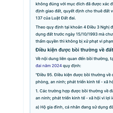
không đúng với mục đích đã được xác đ
Câu hỏi chờ trả lời
định giao đất, quyết định cho thuê đất 
137 của Luật Đất đai.
Hỏi đáp về quyền sử dụng đất
Theo quy định tại khoản 4 Điều 3 Nghị 
dụng đất trước ngày 15/10/1993 mà chư
Hỏi đáp về tuyển sinh 2026
thẩm quyền thì không bị xử phạt vi phạ
Điều kiện được bồi thường về đấ
Câu hỏi thường gặp về đấu thầu
Về nội dung liên quan đến bồi thường, t
đai năm 2024
quy định:
"Điều 95. Điều kiện được bồi thường về 
phòng, an ninh; phát triển kinh tế - xã h
© CỔNG THÔNG TIN ĐI
1. Các trường hợp được bồi thường về đ
Tổng Giám đốc: Nguyễn Hồng 
an ninh; phát triển kinh tế - xã hội vì l
a) Hộ gia đình, cá nhân đang sử dụng đấ
Trụ sở: 16 Lê Hồng Phong - Ba Đ