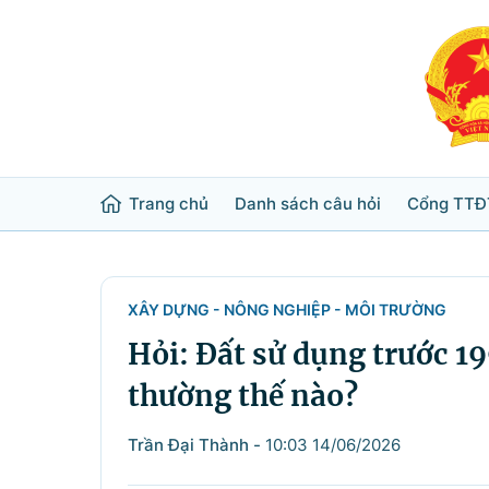
Trang chủ
Danh sách câu hỏi
Cổng TTĐ
Từ khóa
Tìm trong
XÂY DỰNG - NÔNG NGHIỆP - MÔI TRƯỜNG
Hỏi: Đất sử dụng trước 19
Lĩnh vực
thường thế nào?
Bộ ngành
Trần Đại Thành
-
10:03 14/06/2026