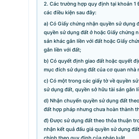
Điện thoại: Văn phòng: 080 431
2. Các trường hợp quy định tại khoản 1 
Email: thongtinchinhphu@chinhp
các điều kiện sau đây:
a) Có Giấy chứng nhận quyền sử dụng đ
quyền sử dụng đất ở hoặc Giấy chứng n
Ghi rõ nguồn 'Cổng Thôn
sản khác gắn liền với đất hoặc Giấy ch
gắn liền với đất;
b) Có quyết định giao đất hoặc quyết đ
mục đích sử dụng đất của cơ quan nhà 
c) Có một trong các giấy tờ về quyền s
sử dụng đất, quyền sở hữu tài sản gắn li
d) Nhận chuyển quyền sử dụng đất theo
đất hợp pháp nhưng chưa hoàn thành thủ
đ) Được sử dụng đất theo thỏa thuận tr
nhận kết quả đấu giá quyền sử dụng đất
chính theo quy định của pháp luật.