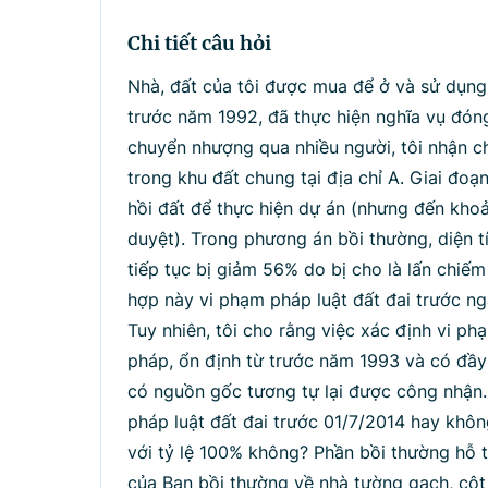
Tìm kiếm
Nhậ
Chi tiết câu hỏi
Nhà, đất của tôi được mua để ở và sử dụng 
trước năm 1992, đã thực hiện nghĩa vụ đóng
chuyển nhượng qua nhiều người, tôi nhận c
trong khu đất chung tại địa chỉ A. Giai đo
hồi đất để thực hiện dự án (nhưng đến kh
duyệt). Trong phương án bồi thường, diện tíc
tiếp tục bị giảm 56% do bị cho là lấn chiế
hợp này vi phạm pháp luật đất đai trước n
Tuy nhiên, tôi cho rằng việc xác định vi p
pháp, ổn định từ trước năm 1993 và có đầy
có nguồn gốc tương tự lại được công nhận. T
pháp luật đất đai trước 01/7/2014 hay khôn
với tỷ lệ 100% không? Phần bồi thường hỗ tr
của Ban bồi thường về nhà tường gạch, cột 