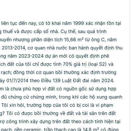
p lại
liên tục đến nay, có tờ khai năm 1999 xác nhận tồn tại
 thuế và được cấp số nhà. Cụ thể, sau quá trình
huyển nhượng phần diện tích 15,66 m² từ ông C, nằm
ạn 2013-2014, cơ quan nhà nước ban hành quyết định thu
oảng năm 2023-2024 dự án mới có quyết định phê
h đất của tôi chỉ được tính 70% giá trị (loại S2) và
m rạch; đồng thời cơ quan bồi thường xác định trường
gày 01/7/2014 theo Điều 139 Luật Đất đai năm 2024.
hạm là chưa phù hợp vì đất có nguồn gốc sử dụng hợp
 đủ chứng cứ chứng minh, trong khi các hộ xung quanh
ôi xin hỏi, trường hợp của tôi có bị coi là vi phạm
g? Tôi có được bồi thường về đất và tài sản trên đất
ợ công trình xây dựng trên đất theo cách tính hiện tại
gạch, nền ceramic, trần thạch cao là 14,8 m² có đúng