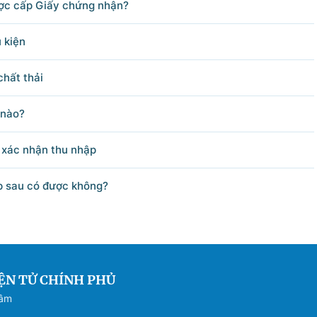
ược cấp Giấy chứng nhận?
 kiện
chất thải
 nào?
i xác nhận thu nhập
p sau có được không?
ỆN TỬ CHÍNH PHỦ
Sâm