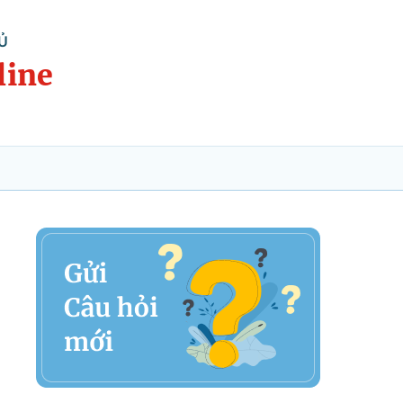
Ủ
line