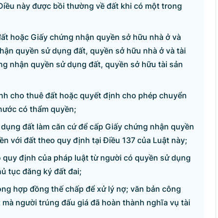
62; Fax: 080.48924;
Điều này được bồi thường về đất khi có một trong
hu.vn.
ất hoặc Giấy chứng nhận quyền sở hữu nhà ở và
hận quyền sử dụng đất, quyền sở hữu nhà ở và tài
Bản quyền thuộc Cổng Thông tin điện tử Chính phủ.
g tin điện tử Chính phủ' hoặc 'www.chinhphu.vn' khi phát hành lại thô
ứng nhận quyền sử dụng đất, quyền sở hữu tài sản
ịnh cho thuê đất hoặc quyết định cho phép chuyển
nước có thẩm quyền;
ử dụng đất làm căn cứ để cấp Giấy chứng nhận quyền
ền với đất theo quy định tại Điều 137 của Luật này;
 quy định của pháp luật từ người có quyền sử dụng
 tục đăng ký đất đai;
ong hợp đồng thế chấp để xử lý nợ; văn bản công
 mà người trúng đấu giá đã hoàn thành nghĩa vụ tài