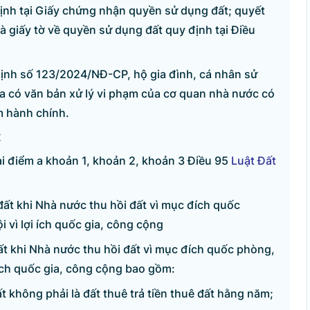
ịnh tại Giấy chứng nhận quyền sử dụng đất; quyết
và giấy tờ về quyền sử dụng đất quy định tại Điều
định số 123/2024/NĐ-CP, hộ gia đình, cá nhân sử
a có văn bản xử lý vi phạm của cơ quan nhà nước có
m hành chính.
t
ại điểm a khoản 1, khoản 2, khoản 3 Điều 95
Luật Đất
đất khi Nhà nước thu hồi đất vì mục đích quốc
ội vì lợi ích quốc gia, công cộng
ỆN TỬ CHÍNH PHỦ
ất khi Nhà nước thu hồi đất vì mục đích quốc phòng,
Sâm
ợi ích quốc gia, công cộng bao gồm:
t không phải là đất thuê trả tiền thuê đất hằng năm;
ình - Hà Nội.