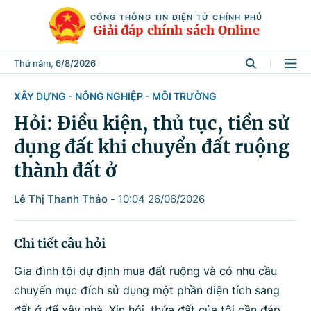
CỔNG THÔNG TIN ĐIỆN TỬ CHÍNH PHỦ
Giải đáp chính sách Online
Thứ năm, 6/8/2026
XÂY DỰNG - NÔNG NGHIỆP - MÔI TRƯỜNG
Tìm kiếm
Hỏi: Điều kiện, thủ tục, tiền sử
dụng đất khi chuyển đất ruộng
Từ khóa
thành đất ở
Lê Thị Thanh Thảo
-
10:04 26/06/2026
Tìm trong
Chi tiết câu hỏi
Lĩnh vực
Gia đình tôi dự định mua đất ruộng và có nhu cầu
chuyển mục đích sử dụng một phần diện tích sang
đất ở để xây nhà. Xin hỏi, thửa đất của tôi cần đáp