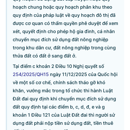
hoạch chung hoặc quy hoạch phân khu theo
quy định của pháp luật về quy hoạch đô thị đã
Danh sách câu hỏi
được cơ quan có thẩm quyền phê duyệt để xem
xét, quyết định cho phép hộ gia đình, cá nhân
Câu hỏi xem nhiều nhất
chuyển mục đích sử dụng đất nông nghiệp
trong khu dân cư, đất nông nghiệp trong cùng
Câu hỏi chờ trả lời
thửa đất có đất ở sang đất ở.
Tại điểm c khoản 2 Điều 10 Nghị quyết số
Hỏi đáp về quyền sử dụng đất
254/2025/QH15
ngày 11/12/2025 của Quốc hội
về một số cơ chế, chính sách tháo gỡ khó
Hỏi đáp về tuyển sinh 2026
khăn, vướng mắc trong tổ chức thi hành Luật
Đất đai quy định khi chuyển mục đích sử dụng
Câu hỏi thường gặp về đấu thầu
đất quy định tại các điểm b, c, d, đ, e và g
khoản 1 Điều 121 của Luật Đất đai thì người sử
dụng đất phải nộp tiền sử dụng đất, tiền thuê