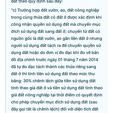
đất theo quy định sau đây:
"c) Trường hợp đất vườn, ao, đất nông nghiệp
trong cùng thửa đất có đất ở được xác định khi
© CỔNG THÔNG TIN ĐIỆN TỬ CHÍNH PHỦ
công nhận quyền sử dụng đất mà chuyển mục
Tổng Giám đốc: Nguyễn Hồng Sâm
đích sử dụng đất sang đất ở; chuyển từ đất có
Trụ sở: 16 Lê Hồng Phong - Ba Đình - Hà Nội.
nguồn gốc là đất vườn, ao gắn liền đất ở nhưng
Điện thoại: Văn phòng: 080 43162; Fax: 080.48924;
người sử dụng đất tách ra để chuyển quyền sử
Email: thongtinchinhphu@chinhphu.vn.
dụng đất hoặc do đơn vị đo đạc khi đo vẽ bản
đồ địa chính trước ngày 01 tháng 7 năm 2014
Cổng TTĐT Chính phủ
đã tự đo đạc tách thành các thửa riêng sang
Văn phòng Chính phủ
đất ở thì tính tiền sử dụng đất theo mức thu
bằng: 30% chênh lệch giữa tiền sử dụng đất
tính theo giá đất ở và tiền sử dụng đất tính theo
Bản quyền thuộc Cổng Thông tin điện tử Chính phủ.
giá đất nông nghiệp tại thời điểm có quyết định
Ghi rõ nguồn 'Cổng Thông tin điện tử Chính phủ' hoặc
cho phép chuyển mục đích sử dụng đất (sau
'www.chinhphu.vn' khi phát hành lại thông tin từ các nguồn này.
đây gọi tắt là chênh lệch) đối với diện tích đất