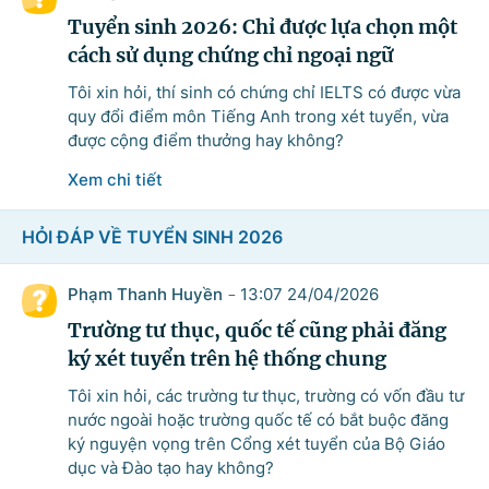
Tuyển sinh 2026: Chỉ được lựa chọn một
cách sử dụng chứng chỉ ngoại ngữ
Danh sách câu hỏi
Tôi xin hỏi, thí sinh có chứng chỉ IELTS có được vừa
quy đổi điểm môn Tiếng Anh trong xét tuyển, vừa
Câu hỏi xem nhiều nhất
được cộng điểm thưởng hay không?
Xem chi tiết
Câu hỏi chờ trả lời
HỎI ĐÁP VỀ TUYỂN SINH 2026
Hỏi đáp về quyền sử dụng đất
Phạm Thanh Huyền
13:07 24/04/2026
-
Hỏi đáp về tuyển sinh 2026
Trường tư thục, quốc tế cũng phải đăng
ký xét tuyển trên hệ thống chung
Câu hỏi thường gặp về đấu thầu
Tôi xin hỏi, các trường tư thục, trường có vốn đầu tư
nước ngoài hoặc trường quốc tế có bắt buộc đăng
ký nguyện vọng trên Cổng xét tuyển của Bộ Giáo
dục và Đào tạo hay không?