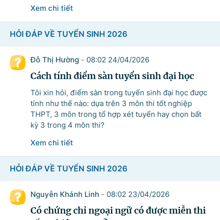
Xem chi tiết
HỎI ĐÁP VỀ TUYỂN SINH 2026
© CỔNG THÔNG TIN ĐIỆN TỬ CHÍNH PHỦ
Tổng Giám đốc: Nguyễn Hồng Sâm
Đỗ Thị Hường
08:02 24/04/2026
-
Trụ sở: 16 Lê Hồng Phong - Ba Đình - Hà Nội.
Cách tính điểm sàn tuyển sinh đại học
Điện thoại: Văn phòng: 080 43162; Fax: 080.48924;
Tôi xin hỏi, điểm sàn trong tuyển sinh đại học được
Email: thongtinchinhphu@chinhphu.vn.
tính như thế nào: dựa trên 3 môn thi tốt nghiệp
THPT, 3 môn trong tổ hợp xét tuyển hay chọn bất
Cổng TTĐT Chính phủ
kỳ 3 trong 4 môn thi?
Xem chi tiết
Văn phòng Chính phủ
HỎI ĐÁP VỀ TUYỂN SINH 2026
Bản quyền thuộc Cổng Thông tin điện tử Chính phủ.
Ghi rõ nguồn 'Cổng Thông tin điện tử Chính phủ' hoặc
Nguyễn Khánh Linh
08:02 23/04/2026
-
'www.chinhphu.vn' khi phát hành lại thông tin từ các nguồn này.
Có chứng chỉ ngoại ngữ có được miễn thi