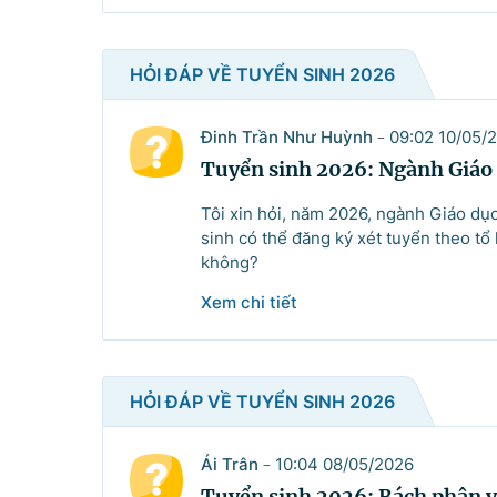
Câu hỏi chờ trả lời
HỎI ĐÁP VỀ TUYỂN SINH 2026
Hỏi đáp về quyền sử dụng đất
Đinh Trần Như Huỳnh
09:02 10/05/
-
Hỏi đáp về tuyển sinh 2026
Tuyển sinh 2026: Ngành Giáo 
Tôi xin hỏi, năm 2026, ngành Giáo dụ
Câu hỏi thường gặp về đấu thầu
sinh có thể đăng ký xét tuyển theo t
không?
Xem chi tiết
© CỔNG THÔNG TIN ĐI
HỎI ĐÁP VỀ TUYỂN SINH 2026
Tổng Giám đốc: Nguyễn Hồng 
Ái Trân
10:04 08/05/2026
-
Trụ sở: 16 Lê Hồng Phong - Ba Đ
Tuyển sinh 2026: Bách phân v