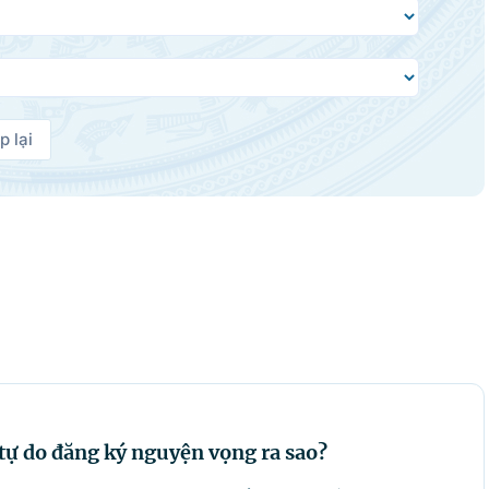
p lại
p lại
 tự do đăng ký nguyện vọng ra sao?