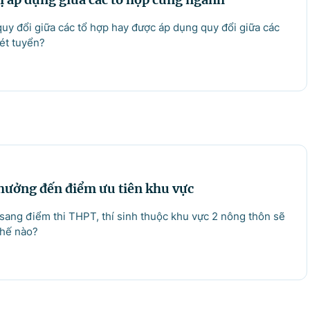
62; Fax: 080.48924;
hu.vn.
 quy đổi giữa các tổ hợp hay được áp dụng quy đổi giữa các
ét tuyển?
Bản quyền thuộc Cổng Thông tin điện tử Chính phủ.
g tin điện tử Chính phủ' hoặc 'www.chinhphu.vn' khi phát hành lại thô
hưởng đến điểm ưu tiên khu vực
 sang điểm thi THPT, thí sinh thuộc khu vực 2 nông thôn sẽ
thế nào?