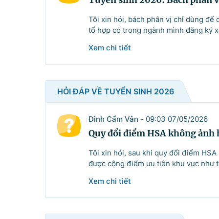
Điện thoại: Văn phòng: 080 431
Email: thongtinchinhphu@chinhp
Tôi xin hỏi, bách phân vị chỉ dùng để
tổ hợp có trong ngành mình đăng ký x
Xem chi tiết
Ghi rõ nguồn 'Cổng Thôn
HỎI ĐÁP VỀ TUYỂN SINH 2026
Đinh Cẩm Vân
09:03 07/05/2026
-
Quy đổi điểm HSA không ảnh 
Tôi xin hỏi, sau khi quy đổi điểm HSA
được cộng điểm ưu tiên khu vực như 
Xem chi tiết