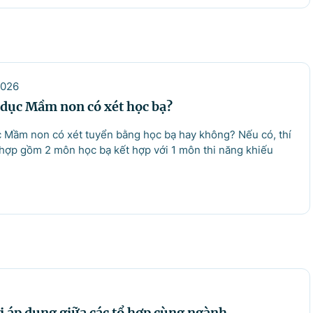
2026
dục Mầm non có xét học bạ?
c Mầm non có xét tuyển bằng học bạ hay không? Nếu có, thí
ổ hợp gồm 2 môn học bạ kết hợp với 1 môn thi năng khiếu
ỆN TỬ CHÍNH PHỦ
Sâm
ình - Hà Nội.
ị áp dụng giữa các tổ hợp cùng ngành