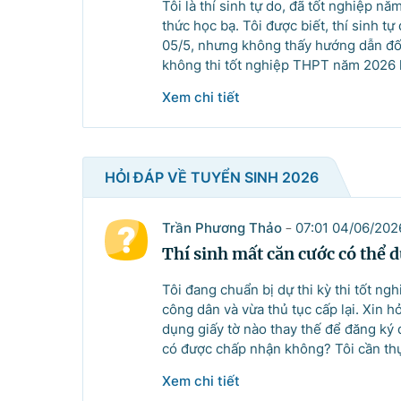
Tôi là thí sinh tự do, đã tốt nghiệp 
thức học bạ. Tôi được biết, thí sinh 
05/5, nhưng không thấy hướng dẫn đối v
không thi tốt nghiệp THPT năm 2026 l
Xem chi tiết
HỎI ĐÁP VỀ TUYỂN SINH 2026
Trần Phương Thảo
07:01 04/06/202
-
Thí sinh mất căn cước có thể d
Tôi đang chuẩn bị dự thi kỳ thi tốt n
công dân và vừa thủ tục cấp lại. Xin h
Danh sách câu hỏi
dụng giấy tờ nào thay thế để đăng ký 
có được chấp nhận không? Tôi cần thự
Câu hỏi xem nhiều nhất
Xem chi tiết