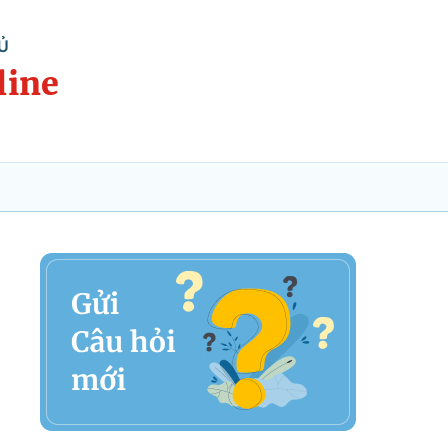
Ủ
line