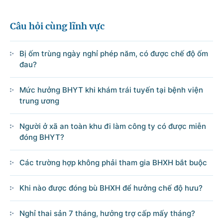
Câu hỏi cùng lĩnh vực
© CỔNG THÔNG TIN ĐIỆN TỬ CHÍNH PHỦ
Bị ốm trùng ngày nghỉ phép năm, có được chế độ ốm
Tổng Giám đốc: Nguyễn Hồng Sâm
đau?
Trụ sở: 16 Lê Hồng Phong - Ba Đình - Hà Nội.
Điện thoại: Văn phòng: 080 43162; Fax: 080.48924;
Mức hưởng BHYT khi khám trái tuyến tại bệnh viện
Email: thongtinchinhphu@chinhphu.vn.
trung ương
Cổng TTĐT Chính phủ
Người ở xã an toàn khu đi làm công ty có được miễn
đóng BHYT?
Văn phòng Chính phủ
Các trường hợp không phải tham gia BHXH bắt buộc
Bản quyền thuộc Cổng Thông tin điện tử Chính phủ.
Khi nào được đóng bù BHXH để hưởng chế độ hưu?
Ghi rõ nguồn 'Cổng Thông tin điện tử Chính phủ' hoặc
'www.chinhphu.vn' khi phát hành lại thông tin từ các nguồn này.
Nghỉ thai sản 7 tháng, hưởng trợ cấp mấy tháng?