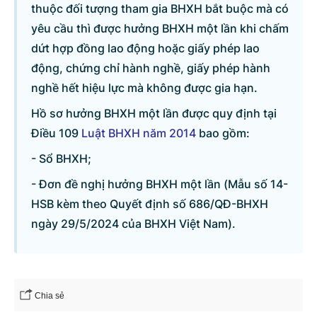
thuộc đối tượng tham gia BHXH bắt buộc mà có
yêu cầu thì được hưởng BHXH một lần khi chấm
Danh sách câu hỏi
dứt hợp đồng lao động hoặc giấy phép lao
động, chứng chỉ hành nghề, giấy phép hành
Câu hỏi xem nhiều nhất
nghề hết hiệu lực mà không được gia hạn.
Hồ sơ hưởng BHXH một lần được quy định tại
Câu hỏi chờ trả lời
Điều 109
Luật BHXH năm 2014
bao gồm:
- Sổ BHXH;
Hỏi đáp về quyền sử dụng đất
- Đơn đề nghị hưởng BHXH một lần (Mẫu số 14-
Hỏi đáp về tuyển sinh 2026
HSB kèm theo Quyết định số 686/QĐ-BHXH
ngày 29/5/2024 của BHXH Việt Nam).
Câu hỏi thường gặp về đấu thầu
Chia sẻ