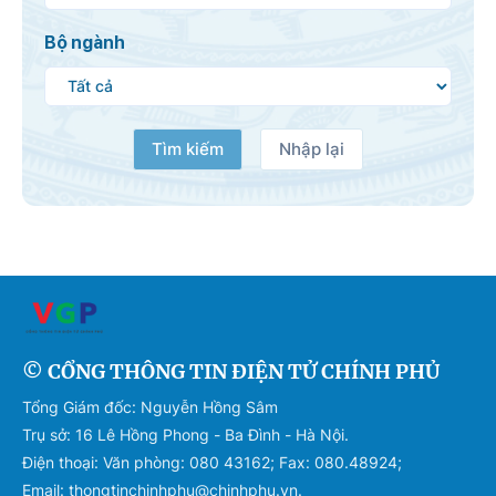
Bộ ngành
Tìm kiếm
Nhập lại
© CỔNG THÔNG TIN ĐIỆN TỬ CHÍNH PHỦ
Tổng Giám đốc: Nguyễn Hồng Sâm
Trụ sở: 16 Lê Hồng Phong - Ba Đình - Hà Nội.
Điện thoại: Văn phòng: 080 43162; Fax: 080.48924;
Email: thongtinchinhphu@chinhphu.vn.