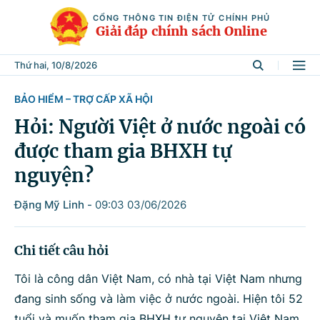
CỔNG THÔNG TIN ĐIỆN TỬ CHÍNH PHỦ
Giải đáp chính sách Online
Thứ hai, 10/8/2026
BẢO HIỂM – TRỢ CẤP XÃ HỘI
Tìm kiếm
Hỏi: Người Việt ở nước ngoài có
được tham gia BHXH tự
Từ khóa
nguyện?
Đặng Mỹ Linh
-
09:03 03/06/2026
Tìm trong
Chi tiết câu hỏi
Lĩnh vực
Tôi là công dân Việt Nam, có nhà tại Việt Nam nhưng
đang sinh sống và làm việc ở nước ngoài. Hiện tôi 52
tuổi và muốn tham gia BHXH tự nguyện tại Việt Nam.