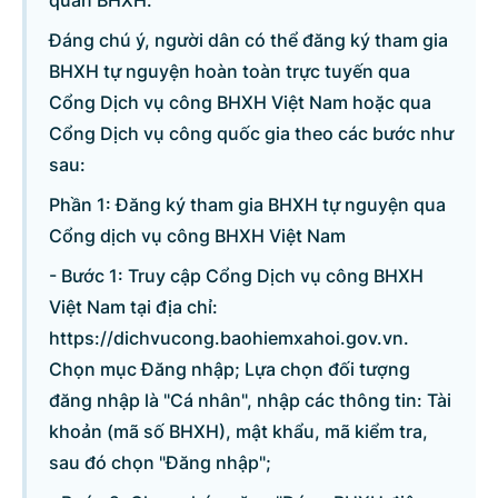
quan BHXH.
Đáng chú ý, người dân có thể đăng ký tham gia
BHXH tự nguyện hoàn toàn trực tuyến qua
© CỔNG THÔNG TIN ĐIỆN TỬ CHÍNH PHỦ
Cổng Dịch vụ công BHXH Việt Nam hoặc qua
Cổng Dịch vụ công quốc gia theo các bước như
Tổng Giám đốc: Nguyễn Hồng Sâm
Trụ sở: 16 Lê Hồng Phong - Ba Đình - Hà Nội.
sau:
Điện thoại: Văn phòng: 080 43162; Fax: 080.48924;
Phần 1: Đăng ký tham gia BHXH tự nguyện qua
Email: thongtinchinhphu@chinhphu.vn.
Cổng dịch vụ công BHXH Việt Nam
- Bước 1: Truy cập Cổng Dịch vụ công BHXH
Cổng TTĐT Chính phủ
Việt Nam tại địa chỉ:
Văn phòng Chính phủ
https://dichvucong.baohiemxahoi.gov.vn.
Chọn mục Đăng nhập; Lựa chọn đối tượng
đăng nhập là "Cá nhân", nhập các thông tin: Tài
Bản quyền thuộc Cổng Thông tin điện tử Chính phủ.
khoản (mã số BHXH), mật khẩu, mã kiểm tra,
Ghi rõ nguồn 'Cổng Thông tin điện tử Chính phủ' hoặc
'www.chinhphu.vn' khi phát hành lại thông tin từ các nguồn này.
sau đó chọn "Đăng nhập";