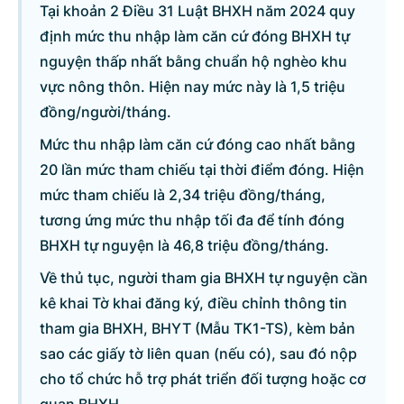
Tại khoản 2 Điều 31 Luật BHXH năm 2024 quy
định mức thu nhập làm căn cứ đóng BHXH tự
Danh sách câu hỏi
nguyện thấp nhất bằng chuẩn hộ nghèo khu
vực nông thôn. Hiện nay mức này là 1,5 triệu
Câu hỏi xem nhiều nhất
đồng/người/tháng.
Mức thu nhập làm căn cứ đóng cao nhất bằng
Câu hỏi chờ trả lời
20 lần mức tham chiếu tại thời điểm đóng. Hiện
mức tham chiếu là 2,34 triệu đồng/tháng,
Hỏi đáp về quyền sử dụng đất
tương ứng mức thu nhập tối đa để tính đóng
BHXH tự nguyện là 46,8 triệu đồng/tháng.
Hỏi đáp về tuyển sinh 2026
Về thủ tục, người tham gia BHXH tự nguyện cần
kê khai Tờ khai đăng ký, điều chỉnh thông tin
Câu hỏi thường gặp về đấu thầu
tham gia BHXH, BHYT (Mẫu TK1-TS), kèm bản
sao các giấy tờ liên quan (nếu có), sau đó nộp
cho tổ chức hỗ trợ phát triển đối tượng hoặc cơ