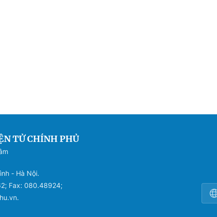
ỆN TỬ CHÍNH PHỦ
Sâm
ình - Hà Nội.
62; Fax: 080.48924;
hu.vn.