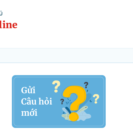
Ủ
line