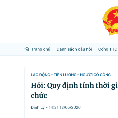
Trang chủ
Danh sách câu hỏi
Cổng TTĐ
Từ khóa
Tìm trong
LAO ĐỘNG – TIỀN LƯƠNG – NGƯỜI CÓ CÔNG
Hỏi: Quy định tính thời g
Lĩnh vực
chức
Bộ ngành
Đinh Lý
-
14:21 12/05/2026