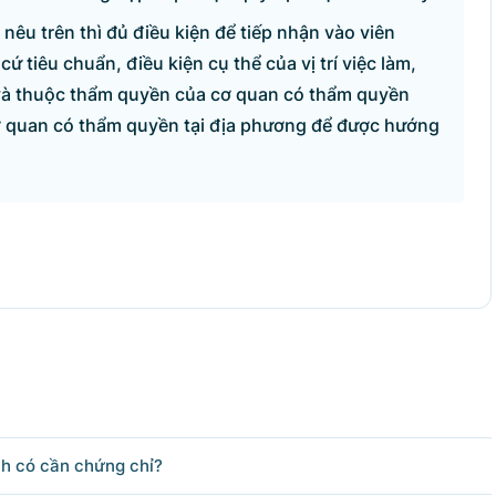
62; Fax: 080.48924;
nêu trên thì đủ điều kiện để tiếp nhận vào viên
hu.vn.
cứ tiêu chuẩn, điều kiện cụ thể của vị trí việc làm,
 và thuộc thẩm quyền của cơ quan có thẩm quyền
Bản quyền thuộc Cổng Thông tin điện tử Chính phủ.
 cơ quan có thẩm quyền tại địa phương để được hướng
g tin điện tử Chính phủ' hoặc 'www.chinhphu.vn' khi phát hành lại thô
h có cần chứng chỉ?