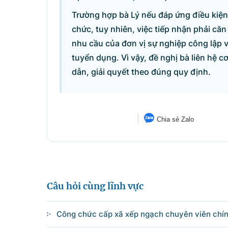
Điện thoại: Văn phòng: 080 431
Trường hợp bà Lý nếu đáp ứng điều kiện 
Email: thongtinchinhphu@chinhp
chức, tuy nhiên, việc tiếp nhận phải căn 
nhu cầu của đơn vị sự nghiệp công lập
tuyển dụng. Vì vậy, đề nghị bà liên hệ
Ghi rõ nguồn 'Cổng Thôn
dẫn, giải quyết theo đúng quy định.
Chia sẻ Zalo
Câu hỏi cùng lĩnh vực
Công chức cấp xã xếp ngạch chuyên viên chín