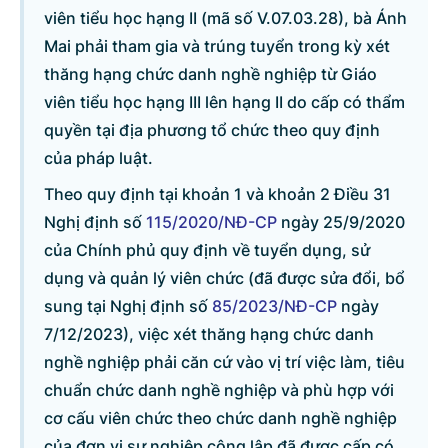
viên tiểu học hạng II (mã số V.07.03.28), bà Ánh
Mai phải tham gia và trúng tuyển trong kỳ xét
Danh sách câu hỏi
thăng hạng chức danh nghề nghiệp từ Giáo
viên tiểu học hạng III lên hạng II do cấp có thẩm
Câu hỏi xem nhiều nhất
quyền tại địa phương tổ chức theo quy định
của pháp luật.
Câu hỏi chờ trả lời
Theo quy định tại khoản 1 và khoản 2 Điều 31
Nghị định số
115/2020/NĐ-CP
ngày 25/9/2020
Hỏi đáp về quyền sử dụng đất
của Chính phủ quy định về tuyển dụng, sử
dụng và quản lý viên chức (đã được sửa đổi, bổ
Hỏi đáp về tuyển sinh 2026
sung tại Nghị định số
85/2023/NĐ-CP
ngày
7/12/2023), việc xét thăng hạng chức danh
Câu hỏi thường gặp về đấu thầu
nghề nghiệp phải căn cứ vào vị trí việc làm, tiêu
chuẩn chức danh nghề nghiệp và phù hợp với
cơ cấu viên chức theo chức danh nghề nghiệp
của đơn vị sự nghiệp công lập đã được cấp có