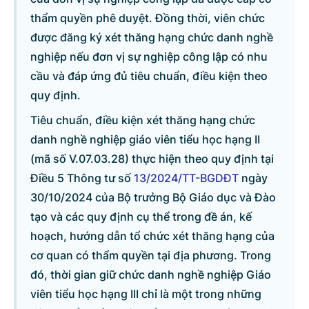
thẩm quyền phê duyệt. Đồng thời, viên chức
được đăng ký xét thăng hạng chức danh nghề
nghiệp nếu đơn vị sự nghiệp công lập có nhu
© CỔNG THÔNG TIN ĐIỆN TỬ CHÍNH PHỦ
cầu và đáp ứng đủ tiêu chuẩn, điều kiện theo
Tổng Giám đốc: Nguyễn Hồng Sâm
quy định.
Trụ sở: 16 Lê Hồng Phong - Ba Đình - Hà Nội.
Điện thoại: Văn phòng: 080 43162; Fax: 080.48924;
Tiêu chuẩn, điều kiện xét thăng hạng chức
Email: thongtinchinhphu@chinhphu.vn.
danh nghề nghiệp giáo viên tiểu học hạng II
(mã số V.07.03.28) thực hiện theo quy định tại
Cổng TTĐT Chính phủ
Điều 5 Thông tư số
13/2024/TT-BGDĐT
ngày
30/10/2024 của Bộ trưởng Bộ Giáo dục và Đào
Văn phòng Chính phủ
tạo và các quy định cụ thể trong đề án, kế
hoạch, hướng dẫn tổ chức xét thăng hạng của
Bản quyền thuộc Cổng Thông tin điện tử Chính phủ.
cơ quan có thẩm quyền tại địa phương. Trong
Ghi rõ nguồn 'Cổng Thông tin điện tử Chính phủ' hoặc
đó, thời gian giữ chức danh nghề nghiệp Giáo
'www.chinhphu.vn' khi phát hành lại thông tin từ các nguồn này.
viên tiểu học hạng III chỉ là một trong những